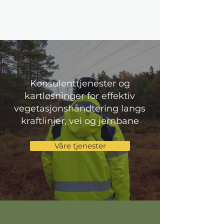
Konsulenttjenester og
kartløsninger for effektiv
vegetasjonshåndtering langs
kraftlinjer, vei og jernbane
Våre tjenester